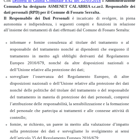
Con
Delibera di Giunta Comunale n.42 del 22/05/2018
l
‘
Amministrazione
Comunale ha designato
ASMENET CALABRIA s.c.ar.l
.
Responsabile dei
dati personali (RPD) per il Comune di Fossato Serralta.
Il Responsabile dei
Dati Personali
è incaricato di svolgere, in piena
autonomia e indipendenza, i seguenti compiti e funzioni in relazione
all’insieme dei trattamenti di dati effettuati dal Comune di Fossato Serralta:
informare e fornire consulenza al titolare del trattamento o al
responsabile del trattamento nonché ai dipendenti che eseguono il
trattamento in merito agli obblighi derivanti dal Regolamento
Europeo 2016/679, nonché da altre disposizioni nazionali o
dell’Unione relative alla protezione dei dati;
sorvegliare l’osservanza del Regolamento Europeo, di altre
disposizioni nazionali o dell’Unione relative alla protezione dei dati
nonché delle politiche del titolare del trattamento o del responsabile
del trattamento in materia di protezione dei dati personali, compresi
l’attribuzione delle responsabilità, la sensibilizzazione e la formazione
del personale che partecipa ai trattamenti e alle connesse attività di
controllo;
fornire, se richiesto, un parere in merito alla valutazione d’impatto
sulla protezione dei dati e sorvegliarne lo svolgimento ai sensi
dell’articolo 35 del Regolamento Europeo 2016/679;