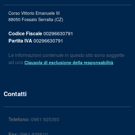
Corso Vittorio Emanuele III
88050 Fossato Serralta (CZ)
Codice Fiscale
00296630791
Partita IVA
00296630791
Le informazioni contenute in questo sito sono soggette
ad una
.
Clausola di esclusione della responsabilità
Contatti
Telefono:
0961 925393
Fax:
0961 925610