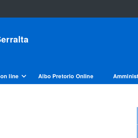
erralta
 on line
Albo Pretorio Online
Amminist