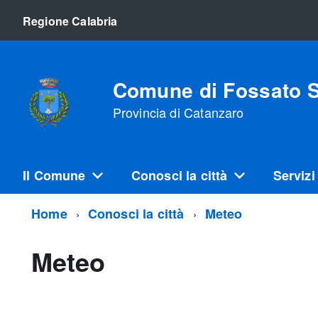
Regione Calabria
Comune di Fossato S
Provincia di Catanzaro
Il Comune
Conosci la città
Servizi
Home
Conosci la città
Meteo
Meteo