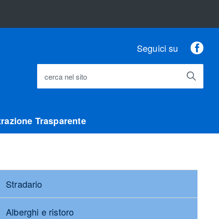
Fac
Seguici su
cerca nel sito
razione Trasparente
Stradario
Alberghi e ristoro