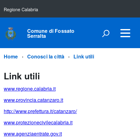
Regione Calabria
Comune di Fossato
Serralta
Home
Conosci la città
Link utili
Link utili
www.regione.calabria.it
www.provincia.catanzaro.it
http://www.prefettura.it/catanzaro/
www.protezionecivilecalabria.it
www.agenziaentrate.gov.it