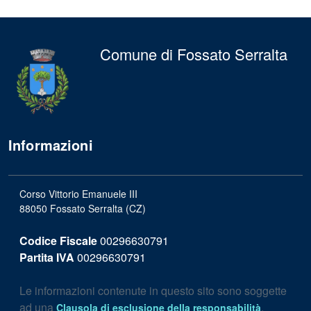
Comune di Fossato Serralta
Informazioni
Corso Vittorio Emanuele III
88050 Fossato Serralta (CZ)
Codice Fiscale
00296630791
Partita IVA
00296630791
Le informazioni contenute in questo sito sono soggette
ad una
.
Clausola di esclusione della responsabilità