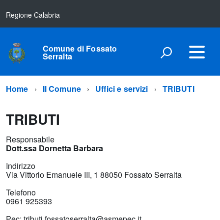
Regione Calabria
Comune di Fossato
Serralta
Home
Il Comune
Uffici e servizi
TRIBUTI
TRIBUTI
Responsabile
Dott.ssa Dornetta Barbara
Indirizzo
Via Vittorio Emanuele III, 1 88050 Fossato Serralta
Telefono
0961 925393
Pec: tributi.fossatoserralta@asmepec.it