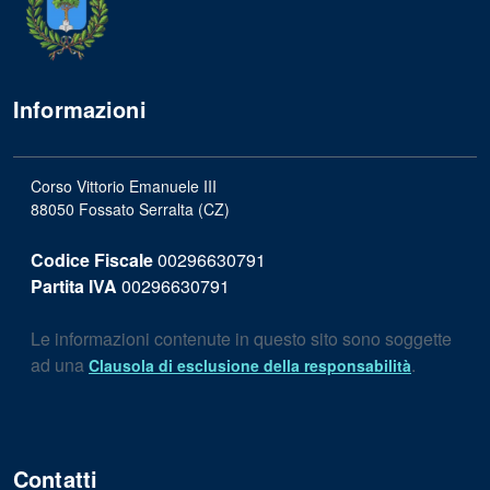
Informazioni
Corso Vittorio Emanuele III
88050 Fossato Serralta (CZ)
Codice Fiscale
00296630791
Partita IVA
00296630791
Le informazioni contenute in questo sito sono soggette
ad una
.
Clausola di esclusione della responsabilità
Contatti