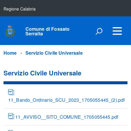
Regione Calabria
Comune di Fossato
Serralta
Home
Servizio Civile Universale
Servizio Civile Universale
11_Bando_Ordinario_SCU_2023_1705055445_(2).pdf
11_AVVISO__SITO_COMUNE_1705055445.pdf