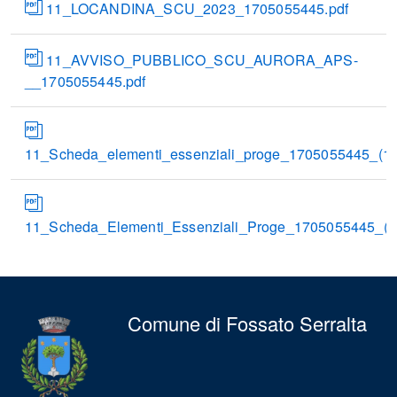
11_LOCANDINA_SCU_2023_1705055445.pdf
11_AVVISO_PUBBLICO_SCU_AURORA_APS-
__1705055445.pdf
11_Scheda_elementi_essenziali_proge_1705055445_(1).
11_Scheda_Elementi_Essenziali_Proge_1705055445_(2)
Comune di Fossato Serralta