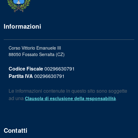
Informazioni
Corso Vittorio Emanuele III
88050 Fossato Serralta (CZ)
Codice Fiscale
00296630791
Partita IVA
00296630791
Le informazioni contenute in questo sito sono soggette
ad una
.
Clausola di esclusione della responsabilità
Contatti